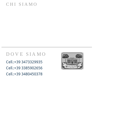
CHI SIAMO
L’associazione “Le Antiche Ville” odv
opera da oltre vent’anni sul territorio e si
preoccupa di preservare le radici passate,
di legarle al presente per un futuro migliore: si è
costituita nel 1997 con uno statuto firmato dai soci
fondatori.
DOVE SIAMO
Cell.:+39 3473329935
Cell.:
+39
3385902656
Cell.:
+39
3480450378
strada Chiancarelle n. 19
70042 - Mola di Bari
contrada Brenca (BA)
infoanticheville@gmail.com